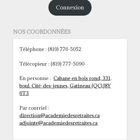
Connexion
NOS COORDONNÉES
Téléphone : (819) 776-5052
Télécopieur : (819) 777-5090
En personne :
Cabane en bois rond, 331,
boul. Cité-des-jeunes, Gatineau (QC),J8Y
6T3
Par courriel :
direction@academiedesretraites.ca
adjointe@academiedesretraites.ca