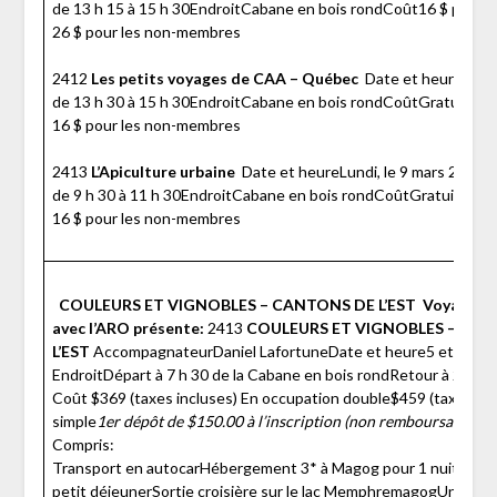
de 13 h 15 à 15 h 30EndroitCabane en bois rondCoût16 $ pour 
26 $ pour les non-membres
2412
Les petits voyages de CAA – Québec
Date et heureMercr
de 13 h 30 à 15 h 30EndroitCabane en bois rondCoûtGratuit po
16 $ pour les non-membres
2413
L’Apiculture urbaine
Date et heureLundi, le 9 mars 2020
de 9 h 30 à 11 h 30EndroitCabane en bois rondCoûtGratuit pou
16 $ pour les non-membres
COULEURS ET VIGNOBLES – CANTONS DE L’EST
Voyages C
avec l’ARO présente:
2413
COULEURS ET VIGNOBLES – CAN
L’EST
AccompagnateurDaniel LafortuneDate et heure5 et 6 oct
EndroitDépart à 7 h 30 de la Cabane en bois rondRetour à 21 h 
Coût $369 (taxes incluses) En occupation double$459 (taxes inc
simple
1er dépôt de $150.00 à l’inscription (non remboursable) et 
Compris:
Transport en autocarHébergement 3* à Magog pour 1 nuit. Auber
petit déjeunerSortie croisière sur le lac MemphremagogUn repas