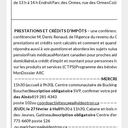
de 13 h à 14 h EndroitParc des Ormes, rue des OrmesCoûtGRA
PRESTATIONS ET CRÉDITS D’IMPÔTS
– une conférence du Ce
conférencier M. Denis Renaud, de l’Agence du revenu du Canada
prestations et crédits sont calculés et comment et quand nous 
répondra aussi à
vos questions
et abordera les sujets suivants 
pensionFrais médicauxMontant canadien pour proches aidantsDép
domiciliaireLe crédit d’impôt et montant pour personnes handic
sur les produits et services (CTPS)Programme des bénévolesSer
MonDossier ARC
—————————————————————————-
MERCREDI, LE 
11h30 (accueil à 9h30), Centre communautaire de Buckingham, 18
Boucher)
Inscription obligatoire
SVP, confirmer votre présence
des Aînés
819 281-4343
poste 102ou
coordoactivitescaga@videotron.ca
————————
JEUDI, le
27 février à Hull
9h30 à 11h30, Cabane en bois rond (sall
des-Jeunes, Gatineau
Inscription obligatoire
Centre d’entraide
771-6609 poste 126
ou
marichercea@videotron.ca
——————————————————————