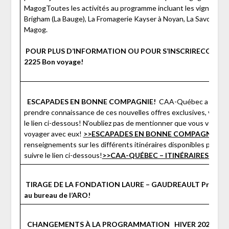
MagogToutes les activités au programme incluant les vignobles à
Brigham (La Bauge), La Fromagerie Kayser à Noyan, La Savonneri
Magog.
POUR PLUS D’INFORMATION OU POUR S’INSCRIRE
CONTACT
2225
Bon voyage!
ESCAPADES EN BONNE COMPAGNIE!
CAA-Québec a préparé
prendre connaissance de ces nouvelles offres exclusives, visionn
le lien ci-dessous! N’oubliez pas de mentionner que vous venez d
voyager avec eux!
>>ESCAPADES EN BONNE COMPAGNIE<<
P
renseignements sur les différents itinéraires disponibles pour
suivre le lien ci-dessous!
>>CAA-QUÉBEC – ITINÉRAIRES 2020
TIRAGE DE LA FONDATION LAURE – GAUDREAULT
Procure
au bureau de l’ARO!
CHANGEMENTS À LA PROGRAMMATION
HIVER 2020
NO