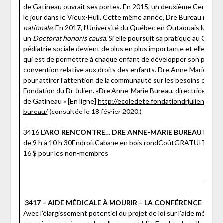
de Gatineau ouvrait ses portes. En 2015, un deuxième Centre de 
le jour dans le Vieux-Hull. Cette même année, Dre Bureau reçoit 
nationale
. En 2017, l’Université du Québec en Outaouais lui re
un
Doctorat honoris causa
. Si elle poursuit sa pratique au CLSC 
pédiatrie sociale devient de plus en plus importante et elle devi
qui est de permettre à chaque enfant de développer son plein pot
convention relative aux droits des enfants. Dre Anne Marie Burea
pour attirer l’attention de la communauté sur les besoins et les 
Fondation du Dr Julien. «Dre Anne-Marie Bureau, directrice cliniq
de Gatineau » [En ligne]
http://ecoledete.fondationdrjulien.org/
bureau/
(consultée le 18 février 2020.)
3416
L’ARO RENCONTRE… DRE ANNE-MARIE BUREAU
Date e
de 9 h à 10 h 30EndroitCabane en bois rondCoûtGRATUIT pour
16 $ pour les non-membres
3417 – AIDE MÉDICALE À MOURIR – LA CONFÉRENCE DU 
Avec l’élargissement potentiel du projet de loi sur l’aide médica