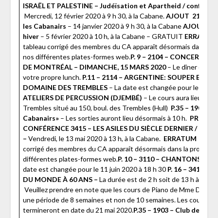
ISRAËL ET PALESTINE – Judéïsation et Apartheid / conférenc
Mercredi, 12 février 2020 à 9 h 30, à la Cabane.
AJOUT
2117 – 
les Cabanairs
– 14 janvier 2020 à 9 h 30, à la Cabane
AJOUT
24
hiver
– 5 février 2020 à 10 h, à la Cabane – GRATUIT
ERRATU
tableau corrigé des membres du CA apparaît désormais dans la p
nos différentes plates-formes web.
P. 9 – 2104 – CONCERT 
DE MONTRÉAL – DIMANCHE, 15 MARS 2020
– Le dîner est li
votre propre lunch.
P.11 – 2114 – ARGENTINE: SOUPER ET S
DOMAINE DES TREMBLES
– La date est changée pour le samedi
ATELIERS DE PERCUSSION (DJEMBÉ)
– Le cours aura lieu au 
Trembles situé au 150, boul. des Trembles (Hull)
P.35 – 1903 – 
Cabanairs»
– Les sorties auront lieu désormais à 10 h.
PRINTEM
CONFÉRENCE
3415 – LES ASILES DU SIÈCLE DERNIER / conf
–
Vendredi, le 13 mai 2020 à 13 h, à la Cabane.
ERRATUM
Veuill
corrigé des membres du CA apparaît désormais dans la programm
différentes plates-formes web.
P. 10 – 3110 – CHANTONS ENSE
date est changée pour le 11 juin 2020 à 18 h 30
P. 16 – 3412 
DU MONDE À 60 ANS –
La durée est de 2 h soit de 13 h à 15
P. 
Veuillez prendre en note que les cours de Piano de Mme Desche
une période de 8 semaines et non de 10 semaines. Les cours débu
termineront en date du 21 mai 2020.
P.35 – 1903 – Club de mar