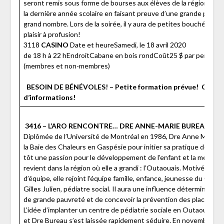
seront remis sous forme de bourses aux élèves de la région qui
la dernière année scolaire en faisant preuve d’une grande pers
grand nombre. Lors de la soirée, il y aura de petites bouchées à 
plaisir à profusion!
3118
CASINO
Date et heureSamedi, le 18 avril 2020
de 18 h à 22 hEndroitCabane en bois rondCoût25 $ par personn
(membres et non-membres)
BESOIN DE BÉNÉVOLES! – Petite formation prévue!
Contac
d’informations!
3416 – L’ARO RENCONTRE… DRE ANNE-MARIE BUREAU
Diplômée de l’Université de Montréal en 1986, Dre Anne Marie Bu
la Baie des Chaleurs en Gaspésie pour initier sa pratique de méde
tôt une passion pour le développement de l’enfant et la médeci
revient dans la région où elle a grandi : l’Outaouais. Motivée par 
d’équipe, elle rejoint l’équipe famille, enfance, jeunesse du CLSC d
Gilles Julien, pédiatre social. Il aura une influence déterminante s
de grande pauvreté et de concevoir la prévention des placemen
L’idée d’implanter un centre de pédiatrie sociale en Outaouais a 
et Dre Bureau s’est laissée rapidement séduire. En novembre 200