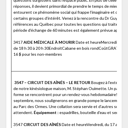
questions surgissent dans l’espace public. En plus de celles qui 
réponses, il devient primordial de prendre le temps de mieux co
entourent ce phénomène social qui frappe l’imaginaire et qui se
certains groupes d’intérêt. Venez à la rencontre du Dr Guy Mori
références au Québec pour toutes les questions qui traitent de l
période d’échange de 60 minutes est également prévue après la 
3417
AIDE MÉDICALE À MOURIR
Date et heureMercredi, le 8 a
de 18 h 30 à 20 h 30EndroitCabane en bois rondCoûtGRATUIT 
16 $ pour les non-membres
3547 – CIRCUIT DES AÎNÉS – LE RETOUR
Bougez à l’extérieu
de notre kinésiologue maison, M. Stéphan Ouimette. Un parcours
forme se rencontrent pour un rendez-vous hebdomadaire! Lors d
septembre, nous soulignerons en grande pompe le lancement du n
au Parc des Ormes. Une collation sera servie et d’autres surpris
attendent.
Équipement :
espadrilles, bouteille d’eau et serviett
3547
CIRCUIT DES AÎNÉS
Date et heureVendredi, du 17 avril au