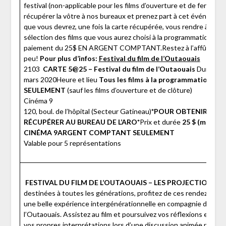
festival (non-applicable pour les films d’ouverture et de fermet
récupérer la vôtre à nos bureaux et prenez part à cet événement
que vous devrez, une fois la carte récupérée, vous rendre à la bill
sélection des films que vous aurez choisi à la programmation pou
paiement du 25$ EN ARGENT COMPTANT.Restez à l’affût de la p
peu!
Pour plus d’infos:
Festival du film de l’Outaouais
2103
CARTE 5@25 – Festival du film de l’Outaouais
DuréeDu 
mars 2020Heure et lieu
Tous les films à la programmation du 
SEULEMENT
(sauf les films d’ouverture et de clôture)
Cinéma 9
120, boul. de l’hôpital (Secteur Gatineau)
*POUR OBTENIR VOTR
RÉCUPÉRER AU BUREAU DE L’ARO*
Prix et durée
25 $ (membres
CINÉMA 9
ARGENT COMPTANT SEULEMENT
Valable pour 5 représentations
FESTIVAL DU FILM DE L’OUTAOUAIS – LES PROJECTIONS I
destinées à toutes les générations, profitez de ces rendez-vou
une belle expérience intergénérationnelle en compagnie des étu
l’Outaouais. Assistez au film et poursuivez vos réflexions et v
vos propres interprétations lors d’une discussion animée par le