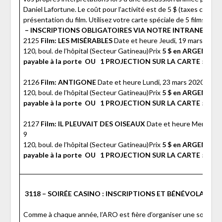
Daniel Lafortune. Le coût pour l’activité est de 5 $ (taxes compris
présentation du film. Utilisez votre carte spéciale de 5 films à 25
– INSCRIPTIONS OBLIGATOIRES VIA NOTRE INTRANET P
2125
Film: LES MISÉRABLES
Date et heure Jeudi, 19 mars 2020
120, boul. de l’hôpital (Secteur Gatineau)Prix
5 $ en ARGENT 
payable à la porte
OU
1 PROJECTION SUR LA CARTE 5 FILM
2126
Film: ANTIGONE
Date et heure Lundi, 23 mars 2020 – 13
120, boul. de l’hôpital (Secteur Gatineau)Prix
5 $ en ARGENT 
payable à la porte
OU
1 PROJECTION SUR LA CARTE 5 FILM
2127
Film: IL PLEUVAIT DES OISEAUX
Date et heure Mercredi,
9
120, boul. de l’hôpital (Secteur Gatineau)Prix
5 $ en ARGENT 
payable à la porte
OU
1 PROJECTION SUR LA CARTE 5 FILM
3118 – SOIRÉE CASINO : INSCRIPTIONS ET BÉNÉVOLAT
Comme à chaque année, l’ARO est fière d’organiser une soirée C