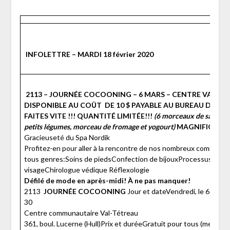
INFOLETTRE – MARDI 18 février 2020
2113 – JOURNÉE COCOONING – 6 MARS – CENTRE VAL-T
DISPONIBLE AU COÛT DE 10 $ PAYABLE AU BUREAU DE L’AR
FAITES VITE !!! QUANTITÉ LIMITÉE!!!
(
6 morceaux de sandwich
petits légumes, morceau de fromage et yogourt)
MAGNIFIQUES 
Gracieuseté du Spa Nordik
Profitez-en pour aller à la rencontre de nos nombreux commerçan
tous genres:Soins de piedsConfection de bijouxProcessus énerg
visageChirologue védique Réflexologie
Défilé de mode en après-midi! À ne pas manquer!
2113
JOURNÉE COCOONING
Jour et dateVendredi, le 6 mars 
30
Centre communautaire Val-Tétreau
361, boul. Lucerne (Hull)Prix et duréeGratuit pour tous (membr