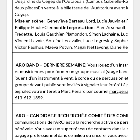
Desjardins du Cégep de l’Outaouais (Campus Gabrielle-Roy)Coût1
deux piècesEn vente à la billetterie de l’Auditorium avant les re
Cégep.
Mise en scène :
Geneviève Berteau-Lord, Lucie Jauvin et Frédér
Philippe Houle-Clermont
Interprétation :
Alec Arsenault, Kim C
Fredette, Louis Gauthier-Plamondon, Simon Lachaine, Lucie Lal
Vincent Lavoie, Antoine Lecavalier, Luce Legresley, Sophie-Hélè
Victor Paulhus, Maéva Potvin, Magali Nettavong, Diane Regaudie
ARO’BAND – DERNIÈRE SEMAINE!
Vous jouez d’un instrumen
et musiciennes pour former un groupe musical (stage band de l’
jouent d’un instrument à vent, à corde ou de percussion et qui se
groupe devant public sont invités à signaler leur intérêt à particip
Signalez votre intérêt à Marc Périard par courriel
marcperiard@gm
613-612-1859.
ARO – CANDIDAT.E RECHERCHÉ.E
COMITÉ DES COMMUNI
communications de l’ARO est à la recherche active de personne p
bénévole. Vous avez un super réseau de contacts dans la sphèr
bagage professionnel dans ce milieu ou encore, vous avez envie 