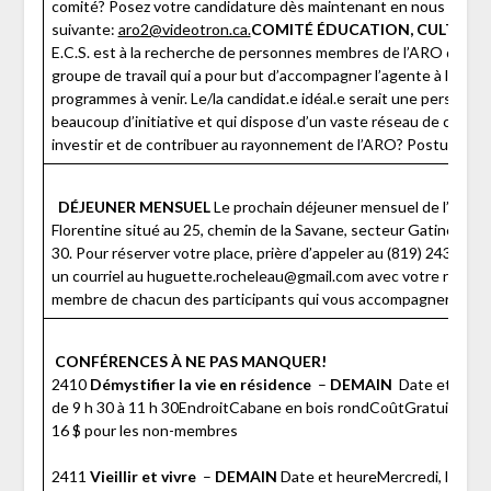
comité? Posez votre candidature dès maintenant en nous écrivan
suivante:
aro2@videotron.ca.
COMITÉ ÉDUCATION, CULTURE ET
E.C.S. est à la recherche de personnes membres de l’ARO qui aime
groupe de travail qui a pour but d’accompagner l’agente à la pro
programmes à venir. Le/la candidat.e idéal.e serait une personne q
beaucoup d’initiative et qui dispose d’un vaste réseau de conta
investir et de contribuer au rayonnement de l’ARO? Postulez d
DÉJEUNER MENSUEL
Le prochain déjeuner mensuel de l’ARO a
Florentine situé au 25, chemin de la Savane, secteur Gatineau, me
30. Pour réserver votre place, prière d’appeler au (819) 243-348
un courriel au huguette.rocheleau@gmail.com avec votre numér
membre de chacun des participants qui vous accompagnera!
Au 
CONFÉRENCES À NE PAS MANQUER!
2410
Démystifier la vie en résidence
–
DEMAIN
Date et heure
de 9 h 30 à 11 h 30EndroitCabane en bois rondCoûtGratuit pou
16 $ pour les non-membres
2411
Vieillir et vivre
–
DEMAIN
Date et heureMercredi, le 19 f