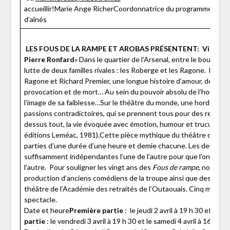
accueillir!Marie Ange RicherCoordonnatrice du programme de so
d’aînés
LES FOUS DE LA RAMPE ET AROBAS PRÉSENTENT:
Vie et m
Pierre Ronfard
« Dans le quartier de l’Arsenal, entre le boulevard
lutte de deux familles rivales : les Roberge et les Ragone. Entre 
Ragone et Richard Premier, une longue histoire d’amour, de dét
provocation et de mort… Au sein du pouvoir absolu de l’homme, le
l’image de sa faiblesse…Sur le théâtre du monde, une horde de 
passions contradictoires, qui se prennent tous pour des reines et
dessus tout, la vie évoquée avec émotion, humour et truculence. 
éditions Leméac, 1981).Cette pièce mythique du théâtre québé
parties d’une durée d’une heure et demie chacune. Les deux pa
suffisamment indépendantes l’une de l’autre pour que l’on puisse 
l’autre. Pour souligner les vingt ans des
Fous de rampe
, nous avo
production d’anciens comédiens de la troupe ainsi que des memb
théâtre de l’Académie des retraités de l’Outaouais
.
Cinq musicie
spectacle.
Date et heure
Première partie
: le jeudi 2 avril à 19 h 30 et le sa
partie
: le vendredi 3 avril à 19 h 30 et le samedi 4 avril à 16 h