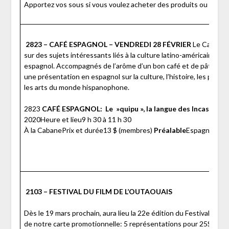
Apportez vos sous si vous voulez acheter des produits ou autre
2823 – CAFÉ ESPAGNOL – VENDREDI 28 FÉVRIER
Le Café esp
sur des sujets intéressants liés à la culture latino-américaine et « 
espagnol. Accompagnés de l’arôme d’un bon café et de pâtisseries
une présentation en espagnol sur la culture, l’histoire, les perso
les arts du monde hispanophone.
2823
CAFÉ ESPAGNOL: Le »quipu », la langue des Incas?
Jour 
2020Heure et lieu9 h 30 à 11 h 30
À la CabanePrix et durée13 $ (membres)
Préalable
Espagnol – c
2103 – FESTIVAL DU FILM DE L’OUTAOUAIS
Dès le 19 mars prochain, aura lieu la 22e édition du Festival du fi
de notre carte promotionnelle: 5 représentations pour 25$ valid