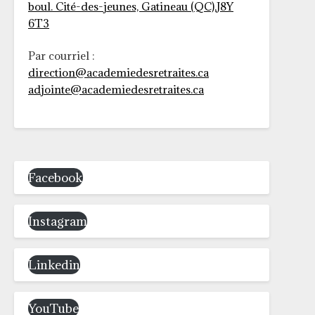
boul. Cité-des-jeunes, Gatineau (QC),J8Y
6T3
Par courriel :
direction@academiedesretraites.ca
adjointe@academiedesretraites.ca
Facebook
Instagram
Linkedin
YouTube