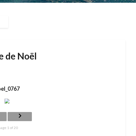
e de Noël
oel_0767
age 1 of 20