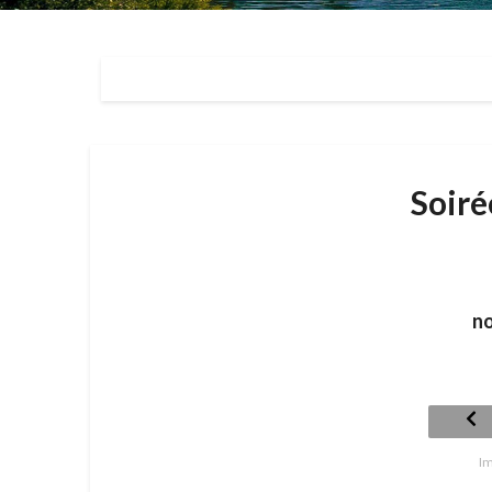
Soiré
n
Im